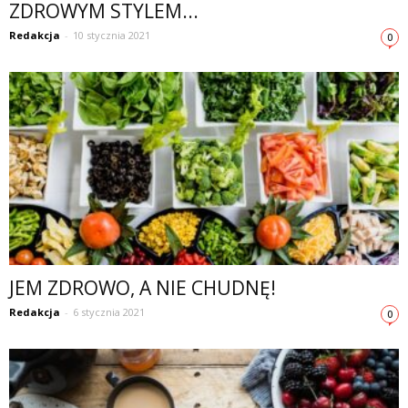
ZDROWYM STYLEM...
Redakcja
-
10 stycznia 2021
0
JEM ZDROWO, A NIE CHUDNĘ!
Redakcja
-
6 stycznia 2021
0