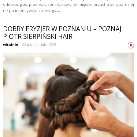
odebrać głos, przerwać sen i sprawić, że mięśnie brzucha bolą bardziej
niż po intensywnym treningu....
DOBRY FRYZJER W POZNANIU – POZNAJ
PIOTR SIERPIŃSKI HAIR
witalnie
-
22 października 2025
0