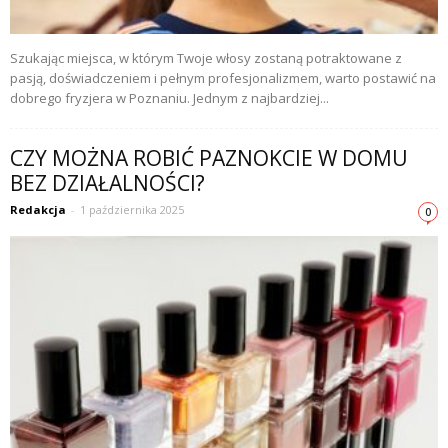
Szukając miejsca, w którym Twoje włosy zostaną potraktowane z
pasją, doświadczeniem i pełnym profesjonalizmem, warto postawić na
dobrego fryzjera w Poznaniu. Jednym z najbardziej...
CZY MOŻNA ROBIĆ PAZNOKCIE W DOMU
BEZ DZIAŁALNOŚCI?
Redakcja
-
1 października 2025
0