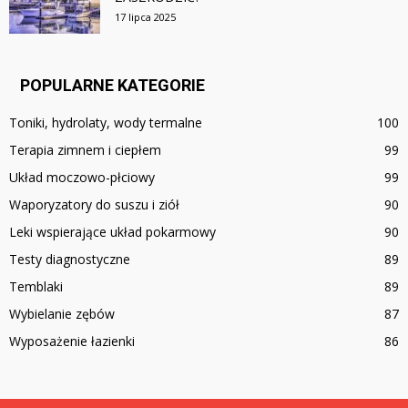
17 lipca 2025
POPULARNE KATEGORIE
Toniki, hydrolaty, wody termalne
100
Terapia zimnem i ciepłem
99
Układ moczowo-płciowy
99
Waporyzatory do suszu i ziół
90
Leki wspierające układ pokarmowy
90
Testy diagnostyczne
89
Temblaki
89
Wybielanie zębów
87
Wyposażenie łazienki
86